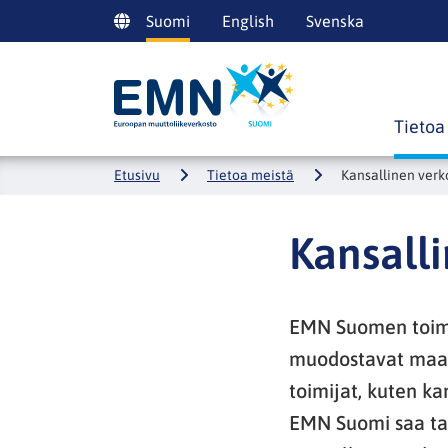
Siirry
Suomi
English
Svenska
sisältöön
Etusivulle
Tietoa
Etusivu
Tietoa meistä
Kansallinen verk
Kansall
EMN Suomen toimin
muodostavat maah
toimijat, kuten ka
EMN Suomi saa ta