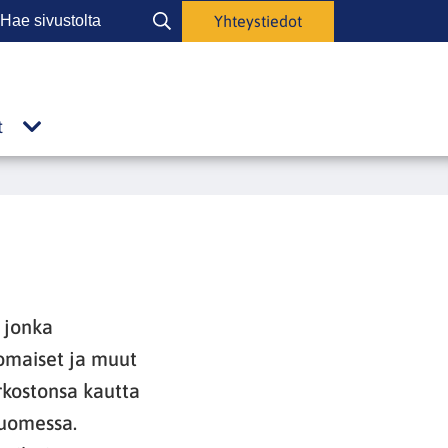
Hae
Yhteystiedot
Hae
ivustolta
sivustolta
t
Julkaisut
alasivut
 jonka
omaiset ja muut
erkostonsa kautta
uomessa.