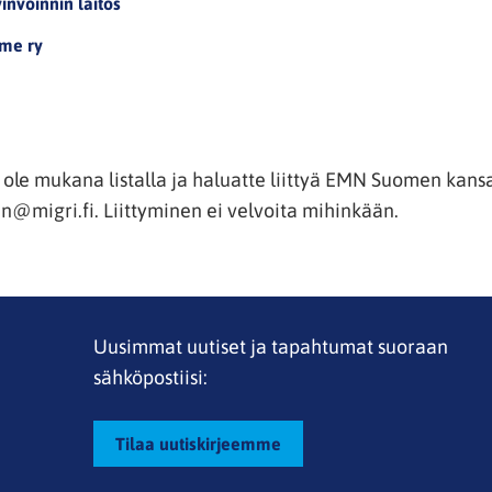
invoinnin laitos
me ry
i ole mukana listalla ja haluatte liittyä EMN Suomen kans
n@migri.fi. Liittyminen ei velvoita mihinkään.
Uusimmat uutiset ja tapahtumat suoraan
sähköpostiisi:
Tilaa uutiskirjeemme