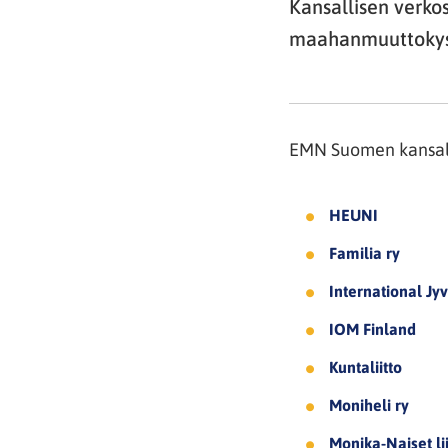
Kansallisen verko
maahanmuuttokys
EMN Suomen kansall
HEUNI
Familia ry
International Jy
IOM Finland
Kuntaliitto
Moniheli ry
Monika-Naiset lii