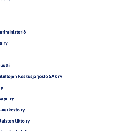
ö
uriministeriö
a ry
tuutti
ittojen Keskusjärjestö SAK ry
ry
sapu ry
verkosto ry
isten liitto ry