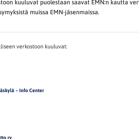
stoon kuuluvat puolestaan saavat EMN:n kautta vert
ymyksistä muissa EMN-jäsenmaissa.
iseen verkostoon kuuluvat:
väskylä – Info Center
tto ry