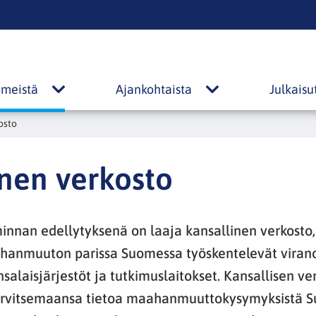
s
 meistä
Ajankohtaista
Julkaisu
Tietoa
Ajankohtaista
meistä
alasivut
osto
alasivut
inen verkosto
nan edellytyksenä on laaja kansallinen verkosto,
anmuuton parissa Suomessa työskentelevät viran
nsalaisjärjestöt ja tutkimuslaitokset. Kansallisen v
rvitsemaansa tietoa maahanmuuttokysymyksistä S