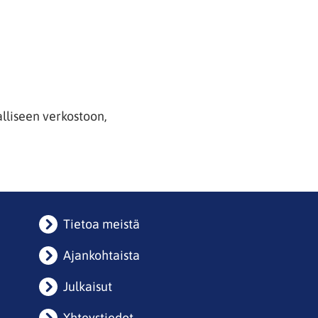
alliseen verkostoon,
Tietoa meistä
Ajankohtaista
Julkaisut
Yhteystiedot