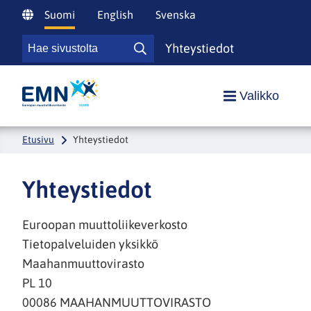
Siirry
Suomi
English
Svenska
sisältöön
Hae
Yhteystiedot
Hae
sivustolta
sivustolta
Etusivulle
Valikko
Etusivu
Yhteystiedot
Yhteystiedot
Euroopan muuttoliikeverkosto
Tietopalveluiden yksikkö
Maahanmuuttovirasto
PL 10
00086 MAAHANMUUTTOVIRASTO