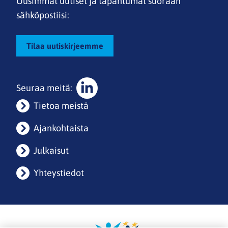
Uusimmat uutiset ja tapahtumat suoraan
sähköpostiisi:
Tilaa uutiskirjeemme
Seuraa meitä:
Sosiaalinen
Tietoa meistä
media:
linkedin
Ajankohtaista
Julkaisut
Yhteystiedot
Etusivulle