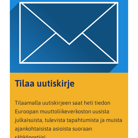
Tilaa uutiskirje
Tilaamalla uutiskirjeen saat heti tiedon
Euroopan muuttoliikeverkoston uusista
julkaisuista, tulevista tapahtumista ja muista
ajankohtaisista asioista suoraan
sähköpostiisi.