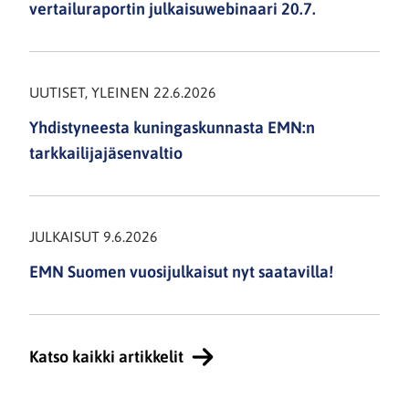
vertailuraportin julkaisuwebinaari 20.7.
2025
maahanmuuton
ja
UUTISET, YLEINEN 22.6.2026
kansainvälisen
suojelun
Yhdistyneesta kuningaskunnasta EMN:n
kehityskulkuja
tarkkailijajäsenvaltio
Euroopassa
JULKAISUT 9.6.2026
EMN Suomen vuosijulkaisut nyt saatavilla!
Katso kaikki artikkelit