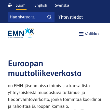
Siirry
Suomi
English
Svenska
sisältöön
Hae
Yhteystiedot
Hae
sivustolta
sivustolta
Valikko
Euroopan
muuttoliikeverkosto
on EMN-jäsenmaissa toimivista kansallista
yhteyspisteistä muodostuva tutkimus- ja
tiedonvaihtoverkosto, jonka toimintaa koordinoi
ja rahoittaa Euroopan komissio.