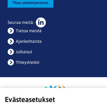
Tilaa uutiskirjeemme
Seuraa meitä:
Sosiaalinen
Tietoa meistä
media:
linkedin
Ajankohtaista
Julkaisut
Yhteystiedot
Evästeasetukset