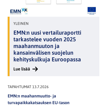
YLEINEN
EMN:n uusi vertailuraportti
tarkastelee vuoden 2025
maahanmuuton ja
kansainvälisen suojelun
kehityskulkuja Euroopassa
Lue lisää
:
EMN:n
uusi
TAPAHTUMAT 13.7.2026
vertailuraportti
EMN:n maahanmuutto- ja
tarkastelee
turvapaikkakatsauksen EU-tason
vuoden