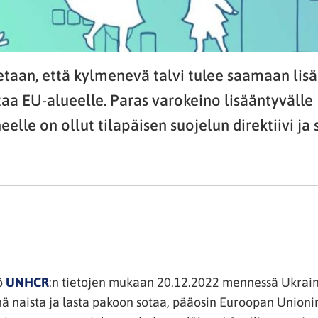
taan, että kylmenevä talvi tulee saamaan lisä
a EU-alueelle. Paras varokeino lisääntyvälle
elle on ollut tilapäisen suojelun direktiivi ja
(avautuu
tö
UNHCR
:n tietojen mukaan 20.12.2022 mennessä Ukrainas
uuteen
ä naista ja lasta pakoon sotaa, pääosin Euroopan Unionin