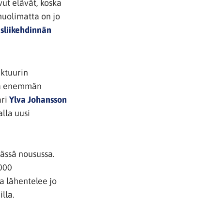
vut elävät, koska
 huolimatta on jo
sliikehdinnän
uktuurin
stä enemmän
ari
Ylva Johansson
alla uusi
ässä nousussa.
0000
a lähentelee jo
lla.