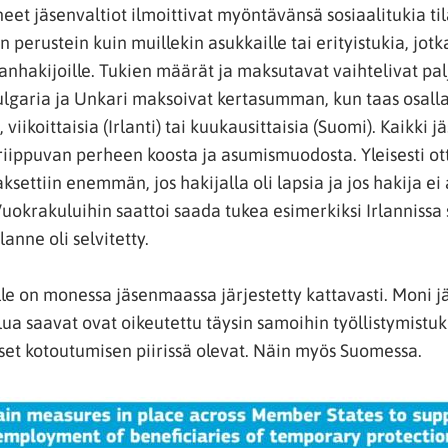
eet jäsenvaltiot ilmoittivat myöntävänsä sosiaalitukia ti
 perustein kuin muillekin asukkaille tai erityistukia, jotk
kanhakijoille. Tukien määrät ja maksutavat vaihtelivat pal
ulgaria ja Unkari maksoivat kertasumman, kun taas osalla
, viikoittaisia (Irlanti) tai kuukausittaisia (Suomi). Kaikki 
iippuvan perheen koosta ja asumismuodosta. Yleisesti o
ksettiin enemmän, jos hakijalla oli lapsia ja jos hakija e
uokrakuluihin saattoi saada tukea esimerkiksi Irlannissa
lanne oli selvitetty.
le on monessa jäsenmaassa järjestetty kattavasti. Moni 
elua saavat ovat oikeutettu täysin samoihin työllistymistuk
et kotoutumisen piirissä olevat. Näin myös Suomessa.