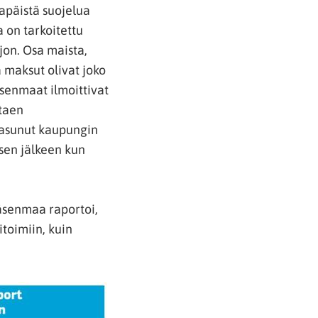
lapäistä suojelua
a on tarkoitettu
jon. Osa maista,
 maksut olivat joko
jäsenmaat ilmoittivat
ttaen
i asunut kaupungin
 sen jälkeen kun
jäsenmaa raportoi,
itoimiin, kuin