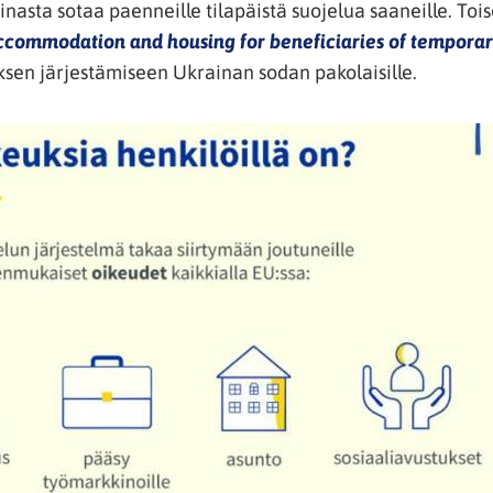
uuteen
nasta sotaa paenneille tilapäistä suojelua saaneille. Toi
ikkunaan)
ccommodation and housing for beneficiaries of temporar
ksen järjestämiseen Ukrainan sodan pakolaisille.