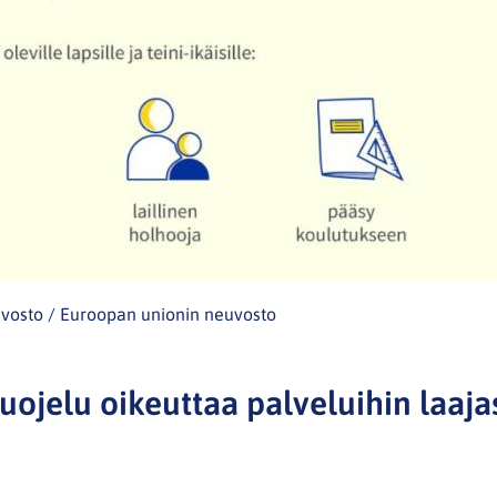
(avautuu
vosto / Euroopan unionin neuvosto
uuteen
ikkunaan,
uojelu oikeuttaa palveluihin laaja
siirryt
toiseen
palveluun)