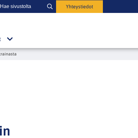
Hae
Yhteystiedot
Hae
ivustolta
sivustolta
t
Julkaisut
alasivut
krainasta
in