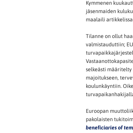
Kymmenen kuukautta 
jäsenmaiden kulukuu
maalaili artikkelis
Tilanne on ollut haa
valmistauduttiin; E
turvapaikkajärjeste
Vastaanottokapasitee
selkeästi määritelty
majoitukseen, tervey
koulunkäyntiin. Oik
turvapaikanhakijall
Euroopan muuttoliike
pakolaisten tukitoi
beneficiaries of te