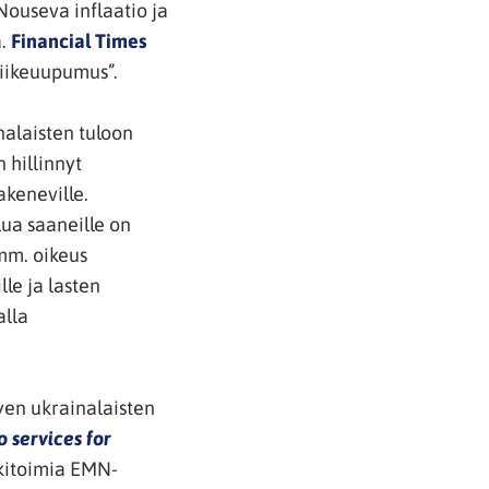
ouseva inflaatio ja
(avautuu
a.
Financial Times
uuteen
liikeuupumus”.
ikkunaan,
siirryt
nalaisten tuloon
toiseen
 hillinnyt
palveluun)
akeneville.
lua saaneille on
mm. oikeus
le ja lasten
alla
tyen ukrainalaisten
o services for
ukitoimia EMN-