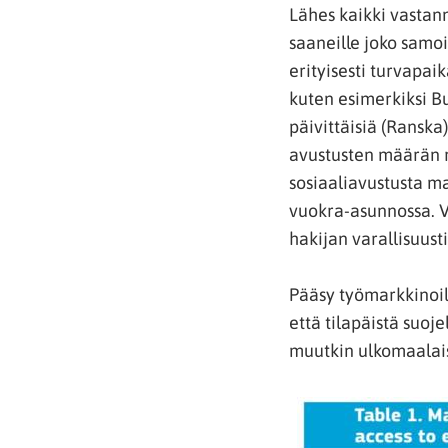
Lähes kaikki vastann
saaneille joko samoin
erityisesti turvapai
kuten esimerkiksi B
päivittäisiä (Ranska)
avustusten määrän r
sosiaaliavustusta ma
vuokra-asunnossa. V
hakijan varallisuusti
Pääsy työmarkkinoil
että tilapäistä suoj
muutkin ulkomaalais