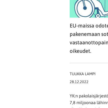
EU-maissa odote
pakenemaan sota
vastaanottopaine
oikeudet.
TUUKKA LAMPI
28.12.2022
YK:n pakolaisjärjes
7,8 miljoonaa lähinn