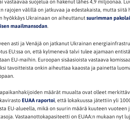
ikkunaan,
tai vastaavaa suojelua on hakenut lähes 4,9 miljoonaa. Lu
siirryt
:n rajojen välillä on jatkuvaa ja edestakaista, mutta siitä
toiseen
än hyökkäys Ukrainaan on aiheuttanut
suurimman pakolai
palveluun)
(avautuu
toisen maailmansodan
.
uuteen
ikkunaan,
veen asti ja Venäjä on jatkanut Ukrainan energiainfrastr
siirryt
us EU:ssa on, että kylmenevä talvi tulee ajamaan enti
toiseen
staan EU-maihin. Euroopan sisäasioista vastaava komissa
palveluun)
 yksi tavoitteista onkin aiheuttaa kaaosta ja painetta luom
oppaan.
apaikanhakijoiden määrät muualta ovat olleet merkittäv
(avautuu
kavirasto
EUAA raportoi
, että lokakuussa jätettiin yli 10
uuteen
a EU-alueella, mikä on suurin määrä kuuteen vuoteen j
ikkunaan,
asoja. Vastaanottokapasiteetti on EUAA:n mukaan nyt luji
siirryt