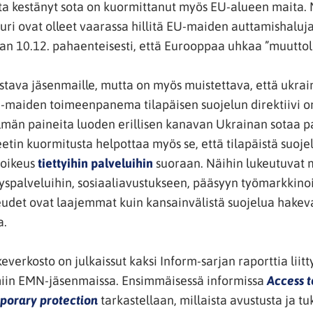
toiseen
kestänyt sota on kuormittanut myös EU-alueen maita. N
palveluun)
ri ovat olleet vaarassa hillitä EU-maiden auttamishaluj
saan 10.12. pahaenteisesti, että Eurooppaa uhkaa ”muutto
stava jäsenmaille, mutta on myös muistettava, että ukrai
U-maiden toimeenpanema tilapäisen suojelun direktiivi on
lmän paineita luoden erillisen kanavan Ukrainan sotaa p
tin kuormitusta helpottaa myös se, että tilapäistä suoje
(avautuu
 oikeus
tiettyihin palveluihin
suoraan. Näihin lukeutuvat 
uuteen
spalveluihin, sosiaaliavustukseen, pääsyyn työmarkkinoil
ikkunaan,
eudet ovat laajemmat kuin kansainvälistä suojelua hakev
siirryt
a.
toiseen
palveluun)
verkosto on julkaissut kaksi Inform-sarjan raporttia liit
miin EMN-jäsenmaissa. Ensimmäisessä informissa
Access t
(avautuu
mporary protection
tarkastellaan, millaista avustusta ja t