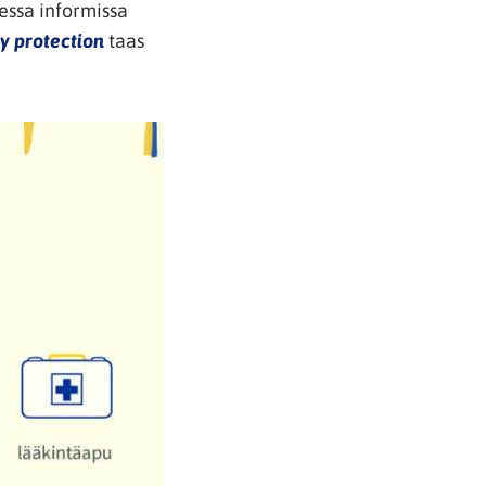
sessa informissa
(avautuu
y protection
taas
uuteen
ikkunaan)