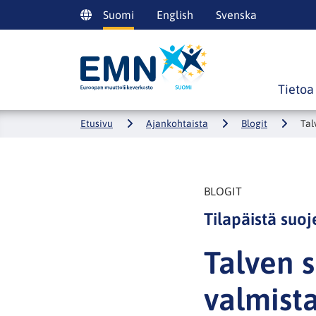
Siirry
Suomi
English
Svenska
sisältöön
Etusivulle
Tietoa
Etusivu
Ajankohtaista
Blogit
Tal
BLOGIT
Tilapäistä suo
Talven 
valmista