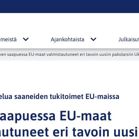
s
 meistä
Ajankohtaista
Julkaisu
Tietoa
Ajankohtaista
meistä
alasivut
ven saapuessa EU-maat valmistautuneet eri tavoin uusiin pakolaisiin U
alasivut
jelua saaneiden tukitoimet EU-maissa
saapuessa EU-maat
utuneet eri tavoin uusi