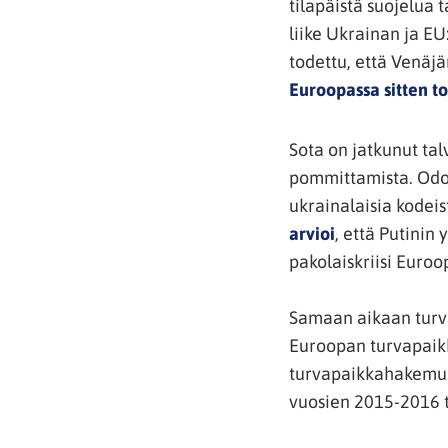
tilapäistä suojelua 
liike Ukrainan ja EU
todettu, että Venäj
Euroopassa sitten 
Sota on jatkunut tal
pommittamista. Odot
ukrainalaisia kodei
(avautuu
arvioi
, että Putinin
uuteen
pakolaiskriisi Euro
ikkunaan,
siirryt
Samaan aikaan turv
toiseen
Euroopan turvapaik
palveluun)
turvapaikkahakemust
vuosien 2015-2016 t