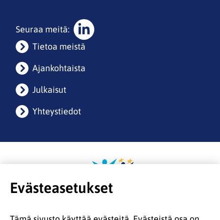
Seuraa meitä:
Sosiaalinen
Tietoa meistä
media:
linkedin
Ajankohtaista
Julkaisut
Yhteystiedot
Etusivulle
Evästeasetukset
Tämä sivusto käyttää evästeitä. Evästeistä osa on