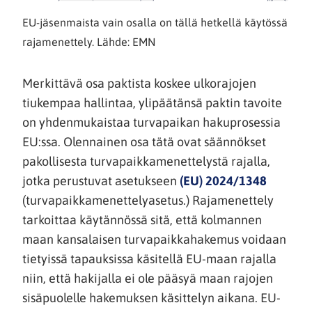
EU-jäsenmaista vain osalla on tällä hetkellä käytössä
rajamenettely. Lähde: EMN
Merkittävä osa paktista koskee ulkorajojen
tiukempaa hallintaa, ylipäätänsä paktin tavoite
on yhdenmukaistaa turvapaikan hakuprosessia
EU:ssa. Olennainen osa tätä ovat säännökset
pakollisesta turvapaikkamenettelystä rajalla,
(siirryt
jotka perustuvat asetukseen
(EU) 2024/1348
toiseen
(turvapaikkamenettelyasetus.) Rajamenettely
palvelu
tarkoittaa käytännössä sitä, että kolmannen
maan kansalaisen turvapaikkahakemus voidaan
tietyissä tapauksissa käsitellä EU-maan rajalla
niin, että hakijalla ei ole pääsyä maan rajojen
sisäpuolelle hakemuksen käsittelyn aikana. EU-