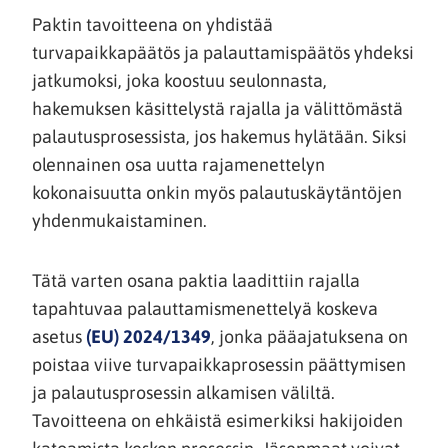
Paktin tavoitteena on yhdistää
turvapaikkapäätös ja palauttamispäätös yhdeksi
jatkumoksi, joka koostuu seulonnasta,
hakemuksen käsittelystä rajalla ja välittömästä
palautusprosessista, jos hakemus hylätään. Siksi
olennainen osa uutta rajamenettelyn
kokonaisuutta onkin myös palautuskäytäntöjen
yhdenmukaistaminen.
Tätä varten osana paktia laadittiin rajalla
tapahtuvaa palauttamismenettelyä koskeva
(siirryt
asetus
(EU) 2024/1349
, jonka pääajatuksena on
toiseen
poistaa viive turvapaikkaprosessin päättymisen
palveluun)
ja palautusprosessin alkamisen väliltä.
Tavoitteena on ehkäistä esimerkiksi hakijoiden