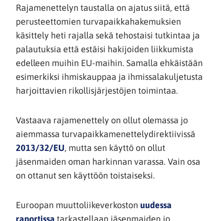
Rajamenettelyn taustalla on ajatus siitä, että
perusteettomien turvapaikkahakemuksien
käsittely heti rajalla sekä tehostaisi tutkintaa ja
palautuksia että estäisi hakijoiden liikkumista
edelleen muihin EU-maihin. Samalla ehkäistään
esimerkiksi ihmiskauppaa ja ihmissalakuljetusta
harjoittavien rikollisjärjestöjen toimintaa.
Vastaava rajamenettely on ollut olemassa jo
aiemmassa turvapaikkamenettelydirektiivissä
(siirryt
2013/32/EU
, mutta sen käyttö on ollut
toiseen
jäsenmaiden oman harkinnan varassa. Vain osa
palveluun)
on ottanut sen käyttöön toistaiseksi.
Euroopan muuttoliikeverkoston
uudessa
raportissa
tarkastellaan jäsenmaiden jo