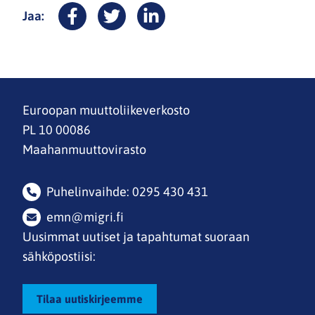
Jaa:
Facebook
Twitter
LinkedIn
Euroopan muuttoliikeverkosto
PL 10 00086
Maahanmuuttovirasto
Puhelinvaihde: 0295 430 431
emn@migri.fi
Uusimmat uutiset ja tapahtumat suoraan
sähköpostiisi:
Tilaa uutiskirjeemme