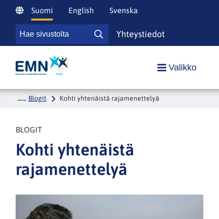
Siirry
Suomi
English
Svenska
sisältöön
Hae
Yhteystiedot
Hae
sivustolta
sivustolta
Etusivulle
Valikko
Blogit
Kohti yhtenäistä rajamenettelyä
BLOGIT
Kohti yhtenäistä
rajamenettelyä