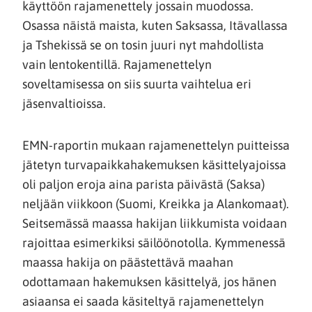
käyttöön rajamenettely jossain muodossa.
Osassa näistä maista, kuten Saksassa, Itävallassa
ja Tshekissä se on tosin juuri nyt mahdollista
vain lentokentillä. Rajamenettelyn
soveltamisessa on siis suurta vaihtelua eri
jäsenvaltioissa.
EMN-raportin mukaan rajamenettelyn puitteissa
jätetyn turvapaikkahakemuksen käsittelyajoissa
oli paljon eroja aina parista päivästä (Saksa)
neljään viikkoon (Suomi, Kreikka ja Alankomaat).
Seitsemässä maassa hakijan liikkumista voidaan
rajoittaa esimerkiksi säilöönotolla. Kymmenessä
maassa hakija on päästettävä maahan
odottamaan hakemuksen käsittelyä, jos hänen
asiaansa ei saada käsiteltyä rajamenettelyn