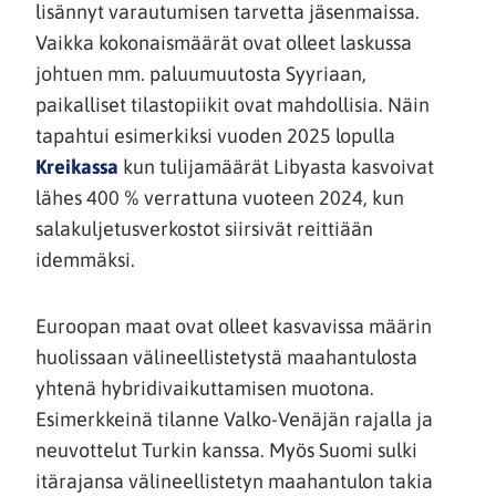
lisännyt varautumisen tarvetta jäsenmaissa.
Vaikka kokonaismäärät ovat olleet laskussa
johtuen mm. paluumuutosta Syyriaan,
paikalliset tilastopiikit ovat mahdollisia. Näin
tapahtui esimerkiksi vuoden 2025 lopulla
(siirryt
Kreikassa
kun tulijamäärät Libyasta kasvoivat
toiseen
lähes 400 % verrattuna vuoteen 2024, kun
palveluun)
salakuljetusverkostot siirsivät reittiään
idemmäksi.
Euroopan maat ovat olleet kasvavissa määrin
huolissaan välineellistetystä maahantulosta
yhtenä hybridivaikuttamisen muotona.
Esimerkkeinä tilanne Valko-Venäjän rajalla ja
neuvottelut Turkin kanssa. Myös Suomi sulki
itärajansa välineellistetyn maahantulon takia