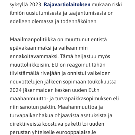
(siirryt
syksyllä 2023.
Rajavartiolaitoksen
mukaan riski
toiseen
ilmiön uusiutumisesta ja laajentumisesta on
palveluun)
edelleen olemassa ja todennäköinen.
Maailmanpolitiikka on muuttunut entistä
epävakaammaksi ja vaikeammin
ennakoitavammaksi. Tämä heijastuu myös
muuttoliikkeisiin. EU on reagoinut tähän
tiivistämällä rivejään ja onnistui vaikeiden
neuvottelujen jälkeen sopimaan toukokuussa
2024 jäsenmaiden kesken uuden EU:n
maahanmuutto- ja turvapaikkasopimuksen eli
niin sanotun paktin. Maahanmuuttoa ja
turvapaikanhakua ohjaavista asetuksista ja
direktiiveistä koostuva paketti loi uuden
perustan yhteiselle eurooppalaiselle