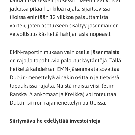
katoamista kesken prosessin. Jäsenmaat voivat
jatkossa pitää henkilöä rajalla sijaitsevissa
tiloissa enintään 12 viikkoa palauttamista
varten, joten asetukseen sisältyy jäsenmaiden
velvollisuus käsitellä hakijan asia nopeasti.
EMN-raportin mukaan vain osalla jäsenmaista
on rajalla tapahtuvia palautuskäytäntöjä. Tällä
hetkellä kahdeksan EMN-jäsenmaata soveltaa
Dublin-menettelyä ainakin osittain ja tietyissä
tapauksissa rajalla. Näistä maista viisi. (esim.
Ranska, Alankomaat ja Kreikka) voi toteuttaa
Dublin-siirron rajamenettelyn puitteissa.
Siirtymävaihe edellyttää investointeja