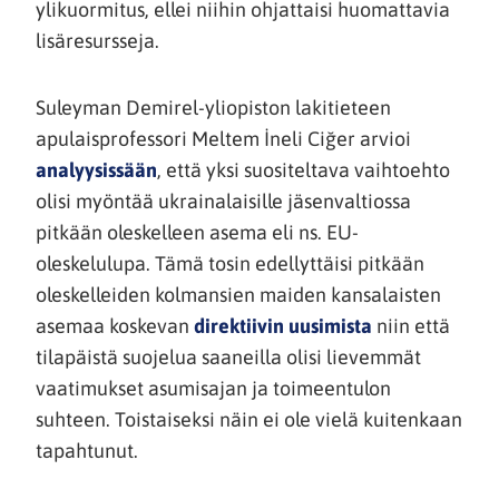
ylikuormitus, ellei niihin ohjattaisi huomattavia
lisäresursseja.
Suleyman Demirel-yliopiston lakitieteen
apulaisprofessori Meltem İneli Ciğer arvioi
(siirryt
analyysissään
, että yksi suositeltava vaihtoehto
toiseen
olisi myöntää ukrainalaisille jäsenvaltiossa
palveluun)
pitkään oleskelleen asema eli ns. EU-
oleskelulupa. Tämä tosin edellyttäisi pitkään
oleskelleiden kolmansien maiden kansalaisten
(siirryt
asemaa koskevan
direktiivin uusimista
niin että
toiseen
tilapäistä suojelua saaneilla olisi lievemmät
palveluun)
vaatimukset asumisajan ja toimeentulon
suhteen. Toistaiseksi näin ei ole vielä kuitenkaan
tapahtunut.