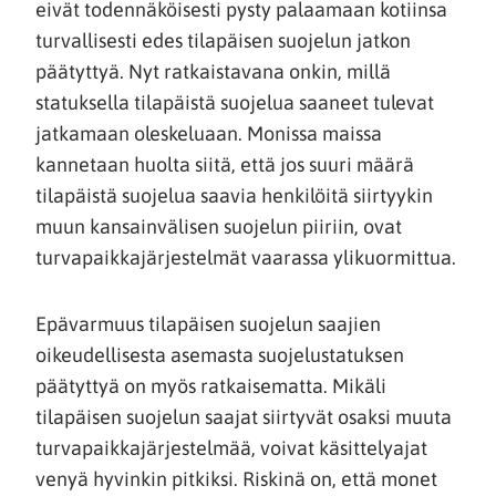
eivät todennäköisesti pysty palaamaan kotiinsa
turvallisesti edes tilapäisen suojelun jatkon
päätyttyä. Nyt ratkaistavana onkin, millä
statuksella tilapäistä suojelua saaneet tulevat
jatkamaan oleskeluaan. Monissa maissa
kannetaan huolta siitä, että jos suuri määrä
tilapäistä suojelua saavia henkilöitä siirtyykin
muun kansainvälisen suojelun piiriin, ovat
turvapaikkajärjestelmät vaarassa ylikuormittua.
Epävarmuus tilapäisen suojelun saajien
oikeudellisesta asemasta suojelustatuksen
päätyttyä on myös ratkaisematta. Mikäli
tilapäisen suojelun saajat siirtyvät osaksi muuta
turvapaikkajärjestelmää, voivat käsittelyajat
venyä hyvinkin pitkiksi. Riskinä on, että monet