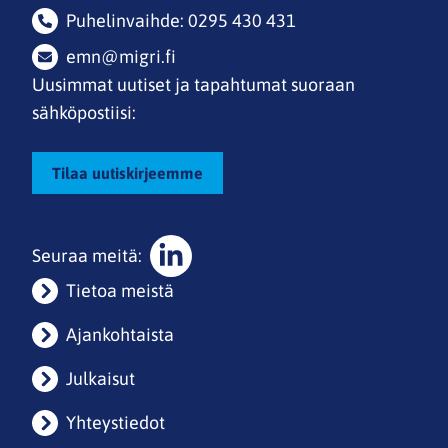
Puhelinvaihde: 0295 430 431
emn@migri.fi
Uusimmat uutiset ja tapahtumat suoraan
sähköpostiisi:
Tilaa uutiskirjeemme
Seuraa meitä:
Sosiaalinen
Tietoa meistä
media:
linkedin
Ajankohtaista
Julkaisut
Yhteystiedot