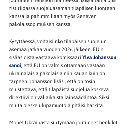
joutuneen henkilön tilanteessa, koska tämä olisi
ristiriidassa suojeluaseman tilapäisen luonteen
kanssa ja pahimmillaan myös Geneven
pakolaissopimuksen kanssa.
Kysyttäessä, voitaisiinko tilapäisen suojelun
asemaa jatkaa vuoden 2026 jälkeen, EU:n
sisäasioista vastaava komissaari
Ylva Johansson
(siirryt
sanoi
, että EU on valmis ottamaan vastaan
toiseen
ukrainalaisia pakolaisia niin kauan kuin on
palveluun)
tarpeen. Johansson lisäsi, että on tosin
muistettava, että tilapäistä suojelua koskeva
direktiivi on väliaikaista lainsäädäntöä. Siksi
muita oleskelulupamuotoja pitäisi harkita.
Monet Ukrainasta siirtymään joutuneet henkilöt