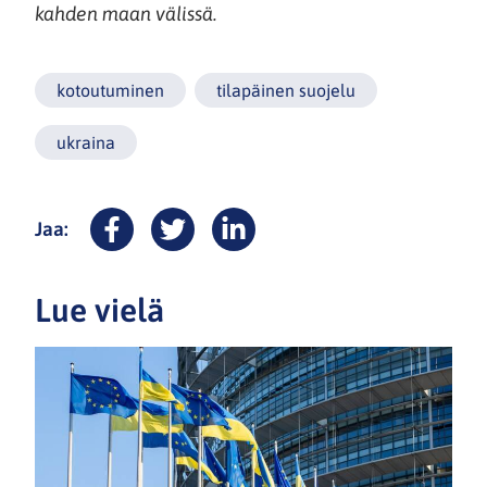
kahden maan välissä.
kotoutuminen
tilapäinen suojelu
ukraina
Jaa:
Facebook
Twitter
LinkedIn
Lue vielä