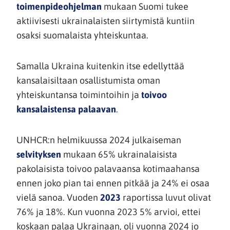
(siirryt
toimenpideohjelman
mukaan Suomi tukee
toiseen
aktiivisesti ukrainalaisten siirtymistä kuntiin
palveluun)
osaksi suomalaista yhteiskuntaa.
Samalla Ukraina kuitenkin itse edellyttää
kansalaisiltaan osallistumista oman
yhteiskuntansa toimintoihin ja
toivoo
(siirryt
kansalaistensa palaavan
.
toiseen
palveluun)
UNHCR:n helmikuussa 2024 julkaiseman
(siirryt
selvityksen
mukaan 65% ukrainalaisista
toiseen
pakolaisista toivoo palavaansa kotimaahansa
palveluun)
ennen joko pian tai ennen pitkää ja 24% ei osaa
(siirryt
vielä sanoa. Vuoden
2023
raportissa luvut olivat
toiseen
76% ja 18%. Kun vuonna 2023 5% arvioi, ettei
palveluun)
koskaan palaa Ukrainaan, oli vuonna 2024 jo