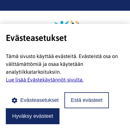
Etusivulle
Evästeasetukset
Tämä sivusto käyttää evästeitä. Evästeistä osa on
välttämättömiä ja osaa käytetään
analytiikkatarkoituksiin.
Lue lisää Evästekäytännöt-sivulta.
© 2026 Euroopan muuttoliikeverkosto |
Evästeasetukset
Estä evästeet
Saavutettavuusseloste
|
Tietosuojaseloste
|
Evästekäytännöt
Hyväksy evästeet
Poutapilvi web design