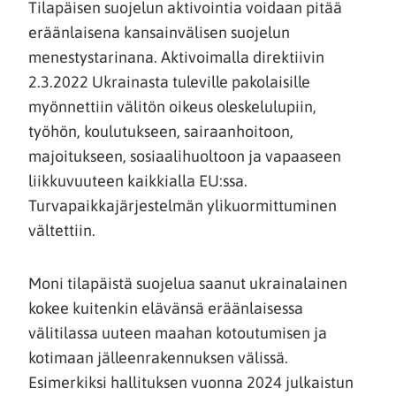
Tilapäisen suojelun aktivointia voidaan pitää
eräänlaisena kansainvälisen suojelun
menestystarinana. Aktivoimalla direktiivin
2.3.2022 Ukrainasta tuleville pakolaisille
myönnettiin välitön oikeus oleskelulupiin,
työhön, koulutukseen, sairaanhoitoon,
majoitukseen, sosiaalihuoltoon ja vapaaseen
liikkuvuuteen kaikkialla EU:ssa.
Turvapaikkajärjestelmän ylikuormittuminen
vältettiin.
Moni tilapäistä suojelua saanut ukrainalainen
kokee kuitenkin elävänsä eräänlaisessa
välitilassa uuteen maahan kotoutumisen ja
kotimaan jälleenrakennuksen välissä.
Esimerkiksi hallituksen vuonna 2024 julkaistun