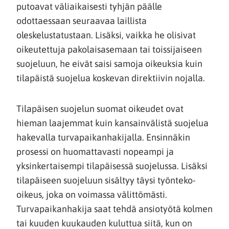
putoavat väliaikaisesti tyhjän päälle
odottaessaan seuraavaa laillista
oleskelustatustaan. Lisäksi, vaikka he olisivat
oikeutettuja pakolaisasemaan tai toissijaiseen
suojeluun, he eivät saisi samoja oikeuksia kuin
tilapäistä suojelua koskevan direktiivin nojalla.
Tilapäisen suojelun suomat oikeudet ovat
hieman laajemmat kuin kansainvälistä suojelua
hakevalla turvapaikanhakijalla. Ensinnäkin
prosessi on huomattavasti nopeampi ja
yksinkertaisempi tilapäisessä suojelussa. Lisäksi
tilapäiseen suojeluun sisältyy täysi työnteko-
oikeus, joka on voimassa välittömästi.
Turvapaikanhakija saat tehdä ansiotyötä kolmen
tai kuuden kuukauden kuluttua siitä, kun on