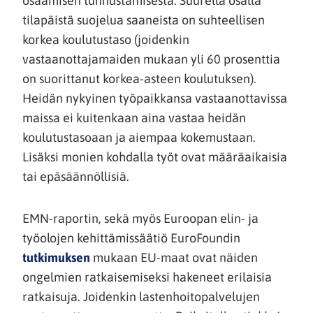
osaamisen tunnustamisesta. Suurella osalla
tilapäistä suojelua saaneista on suhteellisen
korkea koulutustaso (joidenkin
vastaanottajamaiden mukaan yli 60 prosenttia
on suorittanut korkea-asteen koulutuksen).
Heidän nykyinen työpaikkansa vastaanottavissa
maissa ei kuitenkaan aina vastaa heidän
koulutustasoaan ja aiempaa kokemustaan.
Lisäksi monien kohdalla työt ovat määräaikaisia
tai epäsäännöllisiä.
EMN-raportin, sekä myös Euroopan elin- ja
työolojen kehittämissäätiö EuroFoundin
(siirryt
tutkimuksen
mukaan EU-maat ovat näiden
toiseen
ongelmien ratkaisemiseksi hakeneet erilaisia
palveluun)
ratkaisuja. Joidenkin lastenhoitopalvelujen