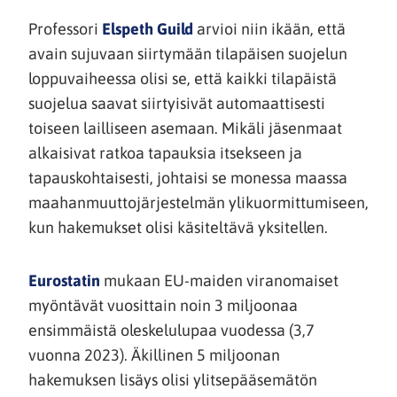
(siirryt
Professori
Elspeth Guild
arvioi niin ikään, että
toiseen
avain sujuvaan siirtymään tilapäisen suojelun
palveluun)
loppuvaiheessa olisi se, että kaikki tilapäistä
suojelua saavat siirtyisivät automaattisesti
toiseen lailliseen asemaan. Mikäli jäsenmaat
alkaisivat ratkoa tapauksia itsekseen ja
tapauskohtaisesti, johtaisi se monessa maassa
maahanmuuttojärjestelmän ylikuormittumiseen,
(siirryt
kun hakemukset olisi käsiteltävä yksitellen.
toiseen
palveluun
(siirryt
Eurostatin
mukaan EU-maiden viranomaiset
toiseen
myöntävät vuosittain noin 3 miljoonaa
palveluun)
ensimmäistä oleskelulupaa vuodessa (3,7
vuonna 2023). Äkillinen 5 miljoonan
hakemuksen lisäys olisi ylitsepääsemätön