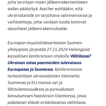
joita tarvitaan maan jälleenrakentamiseen
sodan päätyttyä. Asscher esittääkin, että
ukrainalaisille on tarjottava valinnanvaraa ja
vaihtoehtoja, jotta voidaan luoda toimivat
olosuhteet jälleenrakennukselle.
Euroopan muuttoliikeverkoston Suomen
yhteyspiste järjestää 27.11.2024 Helsingissä
kansallisen konferenssin otsikolla
Välitilassa?
Ukrainan sotaa paenneiden tulevaisuus
Euroopassa ja Suomessa
.
Konferenssissa
tarkastellaan ukrainalaisten tilannetta
Suomessa ja EU-maissa nyt ja
lähitulevaisuudessa ja pureudutaan
kotoutumisen haasteisiin tilanteessa, jossa
pakolaiset elävät eräänlaisessa välitilassa