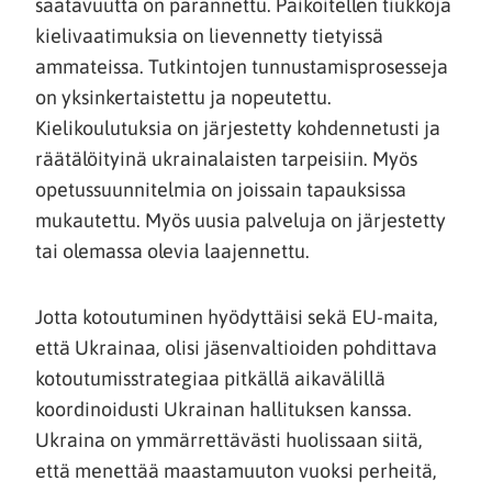
saatavuutta on parannettu. Paikoitellen tiukkoja
kielivaatimuksia on lievennetty tietyissä
ammateissa. Tutkintojen tunnustamisprosesseja
on yksinkertaistettu ja nopeutettu.
Kielikoulutuksia on järjestetty kohdennetusti ja
räätälöityinä ukrainalaisten tarpeisiin. Myös
opetussuunnitelmia on joissain tapauksissa
mukautettu. Myös uusia palveluja on järjestetty
tai olemassa olevia laajennettu.
Jotta kotoutuminen hyödyttäisi sekä EU-maita,
että Ukrainaa, olisi jäsenvaltioiden pohdittava
kotoutumisstrategiaa pitkällä aikavälillä
koordinoidusti Ukrainan hallituksen kanssa.
Ukraina on ymmärrettävästi huolissaan siitä,
että menettää maastamuuton vuoksi perheitä,