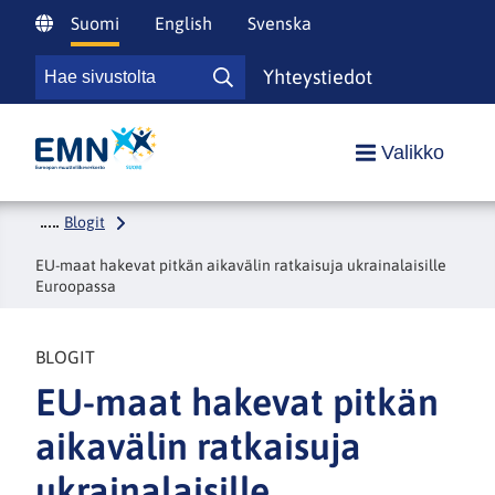
Siirry
Suomi
English
Svenska
sisältöön
Hae
Yhteystiedot
Hae
sivustolta
sivustolta
Etusivulle
Valikko
Blogit
EU-maat hakevat pitkän aikavälin ratkaisuja ukrainalaisille
Euroopassa
BLOGIT
EU-maat hakevat pitkän
aikavälin ratkaisuja
ukrainalaisille