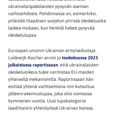
ukrainalaispakolaisten pysyvän aseman
vaihtoehdosta. Pohdinnassa on, esimerkiksi,
pitäisikö tilapäisen suojelun piirissä oleskeluaika
laskea mukaan, kun henkilö hakee pysyvää
oleskelulupaa.
Euroopan unionin Ukrainan erityisedustaja
Lodewijk Asscher arvioi jo
toukokuussa 2023
(siirryt
julkaistussa raportissaan
, että ukrainalaisten
toiseen
oleskeluoikeus tulee varmistaa EU-maiden
palveluun)
yhteisellä mekanismilla. Raportissaan hän
esittää yhtenä vaihtoehtona niin kutsuttua
jälleenrakennuslupaa, joka olisi voimassa
kymmenen vuotta. Uusi lupakategoria
laadittaisiin yhteistyössä Ukrainan kanssa.