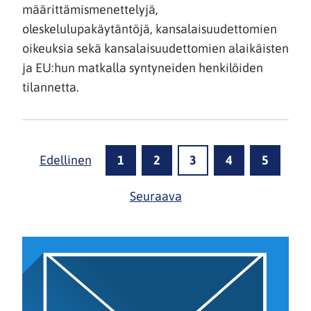
määrittämismenettelyjä,
oleskelulupakäytäntöjä, kansalaisuudettomien
oikeuksia sekä kansalaisuudettomien alaikäisten
ja EU:hun matkalla syntyneiden henkilöiden
tilannetta.
Edellinen
1
2
3
4
5
Seuraava