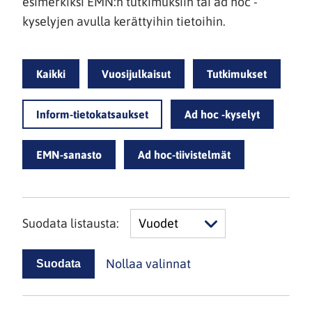
esimerkiksi EMN:n tutkimuksiin tai ad hoc -
kyselyjen avulla kerättyihin tietoihin.
Kaikki
Vuosijulkaisut
Tutkimukset
Inform-tietokatsaukset
Ad hoc -kyselyt
EMN-sanasto
Ad hoc-tiivistelmät
Suodata listausta:
Vuodet
Nollaa valinnat