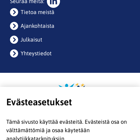
Seuraa meitä:
Sosiaalinen
Tietoa meistä
media:
linkedin
Ajankohtaista
Julkaisut
Yhteystiedot
Etusivulle
Evästeasetukset
Tämä sivusto käyttää evästeitä. Evästeistä osa on
välttämättömiä ja osaa käytetään
analytiikkatarkoituksiin.