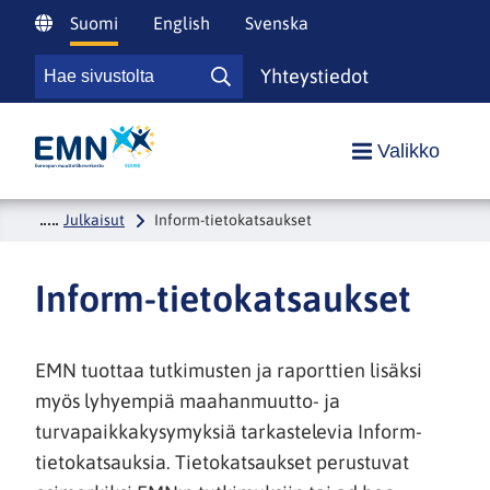
Siirry
Suomi
English
Svenska
sisältöön
Hae
Yhteystiedot
Hae
sivustolta
sivustolta
Etusivulle
Valikko
Julkaisut
Inform-tietokatsaukset
Inform-tietokatsaukset
EMN tuottaa tutkimusten ja raporttien lisäksi
myös lyhyempiä maahanmuutto- ja
turvapaikkakysymyksiä tarkastelevia Inform-
tietokatsauksia. Tietokatsaukset perustuvat