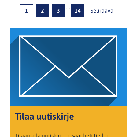
…
1
2
3
14
Seuraava
Tilaa uutiskirje
Tilaamalla uutiskirjeen saat heti tiedon