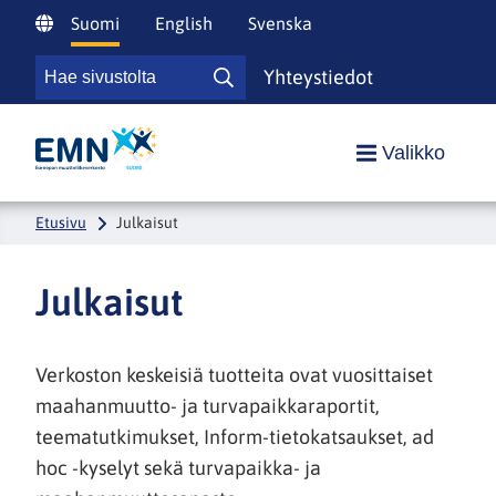
Siirry
Suomi
English
Svenska
sisältöön
Hae
Yhteystiedot
Hae
sivustolta
sivustolta
Etusivulle
Valikko
Etusivu
Julkaisut
Julkaisut
Verkoston keskeisiä tuotteita ovat vuosittaiset
maahanmuutto- ja turvapaikkaraportit,
teematutkimukset, Inform-tietokatsaukset, ad
hoc -kyselyt sekä turvapaikka- ja