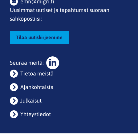
emn@migri.fi
Uusimmat uutiset ja tapahtumat suoraan
sähköpostiisi:
Tilaa uutiskirjeemme
Seuraa meitä:
Sosiaalinen
Tietoa meistä
media:
linkedin
Ajankohtaista
Julkaisut
Yhteystiedot