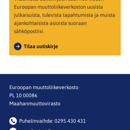
Euroopan muuttoliikeverkoston uusista
julkaisuista, tulevista tapahtumista ja muista
ajankohtaisista asioista suoraan
sähköpostiisi.
Tilaa uutiskirje
Euroopan muuttoliikeverkosto
PL 10 00086
Maahanmuuttovirasto
Puhelinvaihde: 0295 430 431