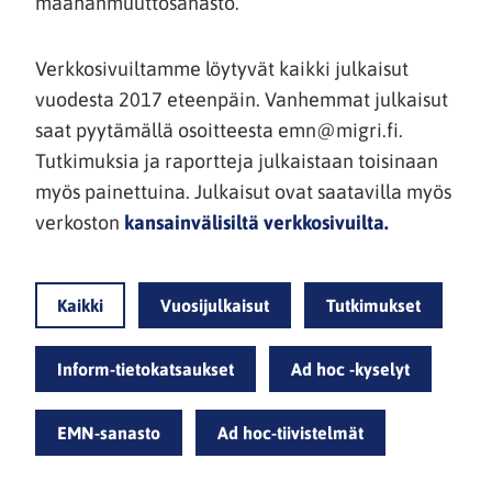
maahanmuuttosanasto.
Verkkosivuiltamme löytyvät kaikki julkaisut
vuodesta 2017 eteenpäin. Vanhemmat julkaisut
saat pyytämällä osoitteesta emn@migri.fi.
Tutkimuksia ja raportteja julkaistaan toisinaan
myös painettuina. Julkaisut ovat saatavilla myös
(siirryt
verkoston
kansainvälisiltä verkkosivuilta.
toiseen
palveluun)
Kaikki
Vuosijulkaisut
Tutkimukset
Inform-tietokatsaukset
Ad hoc -kyselyt
EMN-sanasto
Ad hoc-tiivistelmät