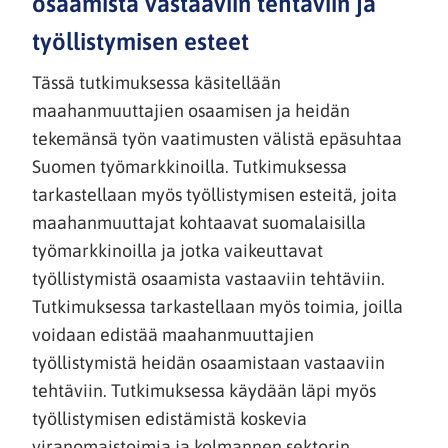
osaamista vastaaviin tehtäviin ja
työllistymisen esteet
Tässä tutkimuksessa käsitellään
maahanmuuttajien osaamisen ja heidän
tekemänsä työn vaatimusten välistä epäsuhtaa
Suomen työmarkkinoilla. Tutkimuksessa
tarkastellaan myös työllistymisen esteitä, joita
maahanmuuttajat kohtaavat suomalaisilla
työmarkkinoilla ja jotka vaikeuttavat
työllistymistä osaamista vastaaviin tehtäviin.
Tutkimuksessa tarkastellaan myös toimia, joilla
voidaan edistää maahanmuuttajien
työllistymistä heidän osaamistaan vastaaviin
tehtäviin. Tutkimuksessa käydään läpi myös
työllistymisen edistämistä koskevia
viranomaistoimia ja kolmannen sektorin