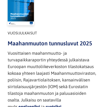
VUOSIJULKAISUT
Maahanmuuton tunnusluvut 2025
Vuosittaisen maahanmuutto- ja
turvapaikkaraportin yhteydessä julkaistava
Euroopan muuttoliikeverkoston tilastokatsaus
kokoaa yhteen laajasti Maahanmuuttoviraston,
poliisin, Rajavartiolaitoksen, kansainvälisen
siirtolaisuusjärjestön (IOM) sekä Eurostatin
tilastoja maahanmuuton ja paluuasioiden
osalta. Julkaisu on saatavilla
myös
englanniksi
ja
ruotsiksi
.