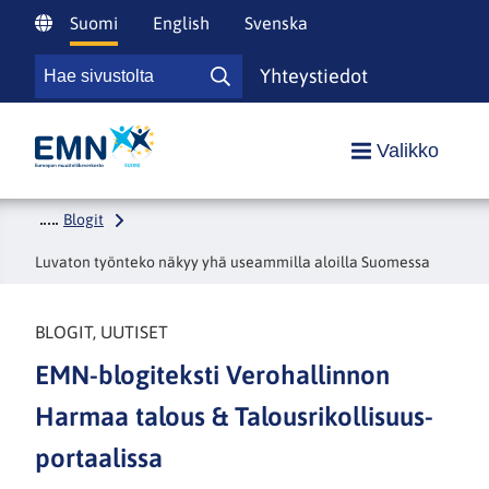
Siirry
Suomi
English
Svenska
sisältöön
Hae
Yhteystiedot
Hae
sivustolta
sivustolta
Etusivulle
Valikko
Blogit
Luvaton työnteko näkyy yhä useammilla aloilla Suomessa
BLOGIT, UUTISET
EMN-blogiteksti Verohallinnon
Harmaa talous & Talousrikollisuus-
portaalissa