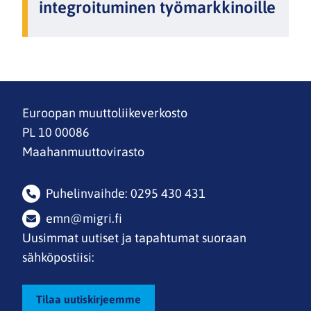
integroituminen työmarkkinoille
Euroopan muuttoliikeverkosto
PL 10 00086
Maahanmuuttovirasto
Puhelinvaihde: 0295 430 431
emn@migri.fi
Uusimmat uutiset ja tapahtumat suoraan
sähköpostiisi:
Tilaa uutiskirjeemme