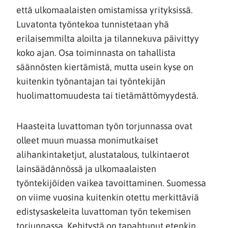
että ulkomaalaisten omistamissa yrityksissä.
Luvatonta työntekoa tunnistetaan yhä
erilaisemmilta aloilta ja tilannekuva päivittyy
koko ajan. Osa toiminnasta on tahallista
säännösten kiertämistä, mutta usein kyse on
kuitenkin työnantajan tai työntekijän
huolimattomuudesta tai tietämättömyydestä.
Haasteita luvattoman työn torjunnassa ovat
olleet muun muassa monimutkaiset
alihankintaketjut, alustatalous, tulkintaerot
lainsäädännössä ja ulkomaalaisten
työntekijöiden vaikea tavoittaminen. Suomessa
on viime vuosina kuitenkin otettu merkittäviä
edistysaskeleita luvattoman työn tekemisen
torjunnassa. Kehitystä on tapahtunut etenkin