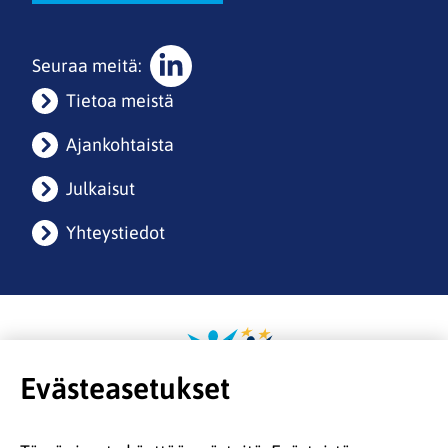
Seuraa meitä:
Sosiaalinen
Tietoa meistä
media:
linkedin
Ajankohtaista
Julkaisut
Yhteystiedot
Etusivulle
Evästeasetukset