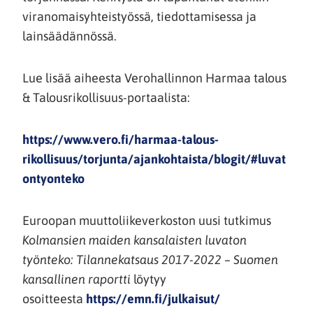
viranomaisyhteistyössä, tiedottamisessa ja
lainsäädännössä.
Lue lisää aiheesta Verohallinnon Harmaa talous
& Talousrikollisuus-portaalista:
https://www.vero.fi/harmaa-talous-
rikollisuus/torjunta/ajankohtaista/blogit/#luvat
(siirryt
ontyonteko
toiseen
palveluun)
Euroopan muuttoliikeverkoston uusi tutkimus
Kolmansien maiden kansalaisten luvaton
työnteko: Tilannekatsaus 2017-2022 – Suomen
kansallinen raportti
löytyy
(avautuu
osoitteesta
https://emn.fi/julkaisut/