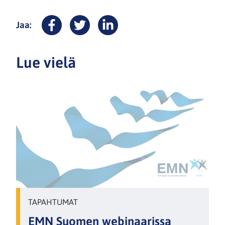
uuteen
ikkunaan)
Jaa:
Facebook
Twitter
LinkedIn
Lue vielä
TAPAHTUMAT
EMN Suomen webinaarissa