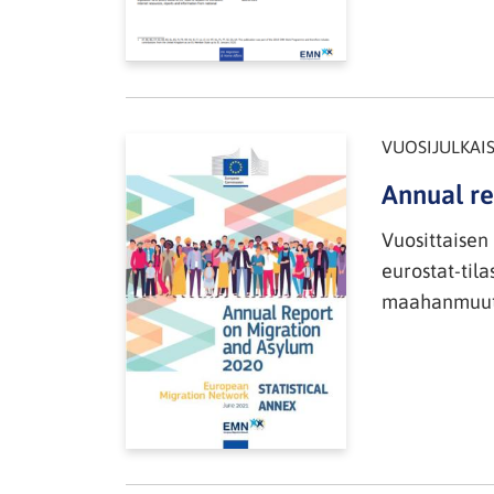
VUOSIJULKAI
Annual re
Vuosittaisen 
eurostat-tila
maahanmuutto