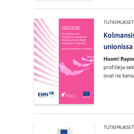
TUTKIMUKSET
Kolmansis
unionissa
Huom! Raport
profiileja se
ovat ne kans
TUTKIMUKSET