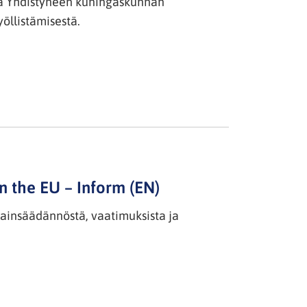
n ja Yhdistyneen kuningaskunnan
öllistämisestä.
in the EU – Inform (EN)
slainsäädännöstä, vaatimuksista ja