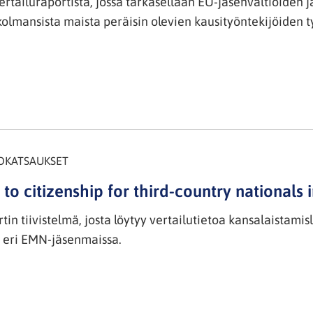
vertailuraportista, jossa tarkasellaan EU-jäsenvaltioide
olmansista maista peräisin olevien kausityöntekijöiden ty
OKATSAUKSET
to citizenship for third-country nationals 
tin tiivistelmä, josta löytyy vertailutietoa kansalaistami
 eri EMN-jäsenmaissa.