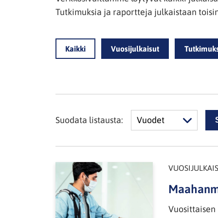
Tutkimuksia ja raportteja julkaistaan tois
Kaikki
Vuosijulkaisut
Tutkimuk
Suodata listausta:
Vuodet
VUOSIJULKAI
Maahanmu
Vuosittaisen