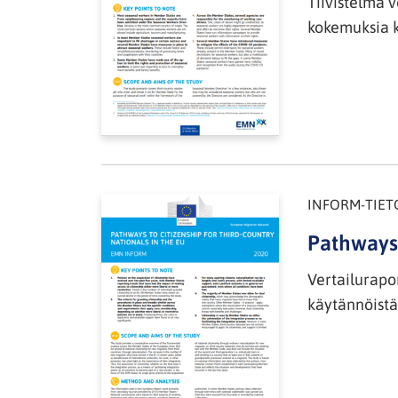
Tiivistelmä 
kokemuksia k
INFORM-TIET
Pathways 
Vertailurapor
käytännöistä