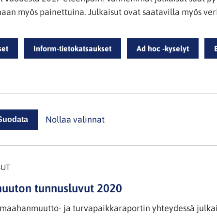
inaan myös painettuina. Julkaisut ovat saatavilla myös ve
set
Inform-tietokatsaukset
Ad hoc -kyselyt
Nollaa valinnat
SUT
uton tunnusluvut 2020
 maahanmuutto- ja turvapaikkaraportin yhteydessä julka