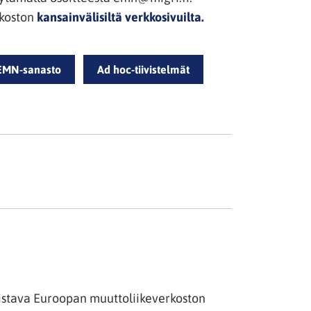
(siirryt
rkoston
kansainvälisiltä verkkosivuilta.
toiseen
palveluun)
EMN-sanasto
Ad hoc-tiivistelmät
istava Euroopan muuttoliikeverkoston