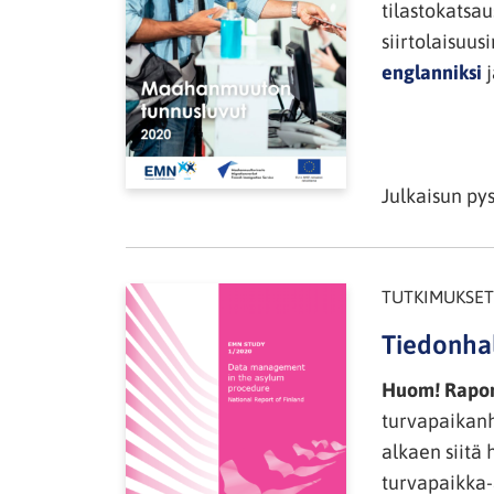
tilastokatsa
siirtolaisuus
englanniksi
Julkaisun py
TUTKIMUKSET
Tiedonhal
Huom! Raport
turvapaikanh
alkaen siitä
turvapaikka-