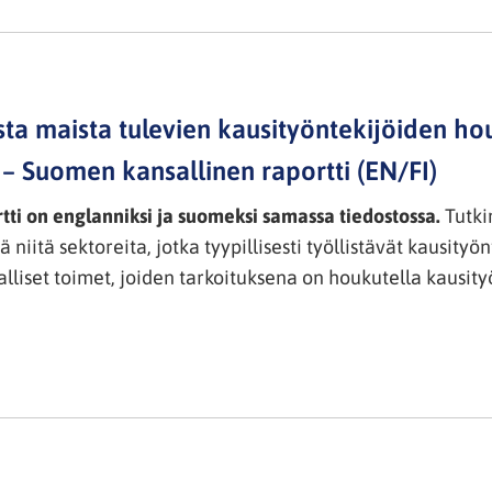
ta maista tulevien kausityöntekijöiden ho
 – Suomen kansallinen raportti (EN/FI)
ti on englanniksi ja suomeksi samassa tiedostossa.
Tutki
kä niitä sektoreita, jotka tyypillisesti työllistävät kausity
alliset toimet, joiden tarkoituksena on houkutella kausit