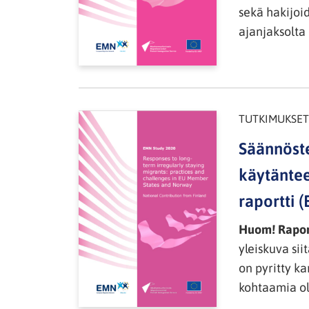
sekä hakijoi
ajanjaksolta 
TUTKIMUKSET
Säännöste
käytäntee
raportti (
Huom! Raport
yleiskuva si
on pyritty k
kohtaamia ol