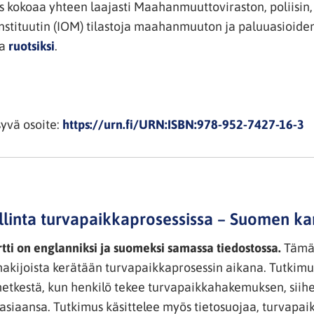
us kokoaa yhteen laajasti Maahanmuuttoviraston, poliisin,
instituutin (IOM) tilastoja maahanmuuton ja paluuasioiden
ja
ruotsiksi
.
syvä osoite:
https://urn.fi/URN:ISBN:978-952-7427-16-3
linta turvapaikkaprosessissa – Suomen kans
ti on englanniksi ja suomeksi samassa tiedostossa.
Tämä 
akijoista kerätään turvapaikkaprosessin aikana. Tutkimu
 hetkestä, kun henkilö tekee turvapaikkahakemuksen, sii
asiaansa. Tutkimus käsittelee myös tietosuojaa, turvapaik