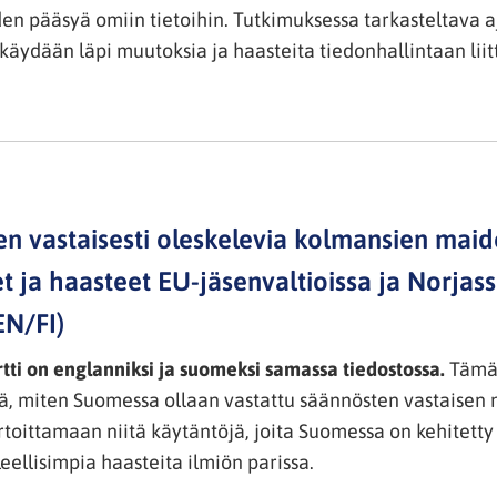
den pääsyä omiin tietoihin. Tutkimuksessa tarkasteltava 
käydään läpi muutoksia ja haasteita tiedonhallintaan liit
n vastaisesti oleskelevia kolmansien maid
t ja haasteet EU-jäsenvaltioissa ja Norjas
EN/FI)
ti on englanniksi ja suomeksi samassa tiedostossa.
Tämän
itä, miten Suomessa ollaan vastattu säännösten vastaisen
artoittamaan niitä käytäntöjä, joita Suomessa on kehitet
eellisimpia haasteita ilmiön parissa.