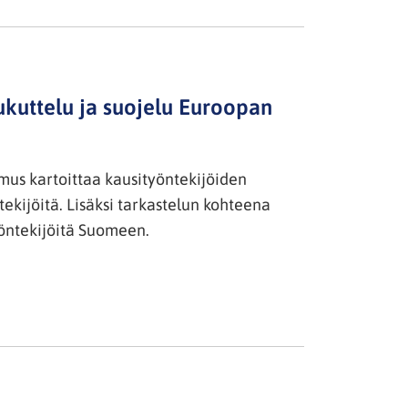
ukuttelu ja suojelu Euroopan
mus kartoittaa kausityöntekijöiden
öntekijöitä. Lisäksi tarkastelun kohteena
yöntekijöitä Suomeen.