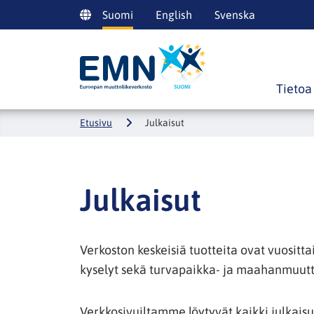
Siirry
Suomi
English
Svenska
sisältöön
Etusivulle
Tietoa
Etusivu
Julkaisut
Julkaisut
Verkoston keskeisiä tuotteita ovat vuositt
kyselyt sekä turvapaikka- ja maahanmuutt
Verkkosivuiltamme löytyvät kaikki julkais