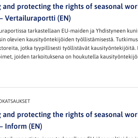
g and protecting the rights of seasonal wo
 Vertailuraportti (EN)
luraportissa tarkastellaan EU-maiden ja Yhdistyneen ku
in olevien kausityöntekijöiden työllistämisestä. Tutkimus
ktoreita, jotka tyypillisesti työllistävät kausityöntekijöit
toimet, joiden tarkoituksena on houkutella kausityöntekij
OKATSAUKSET
g and protecting the rights of seasonal wo
– Inform (EN)