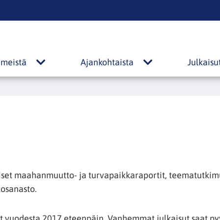
s
 meistä
Ajankohtaista
Julkaisu
Tietoa
Ajankohtaista
meistä
alasivut
alasivut
aiset maahanmuutto- ja turvapaikkaraportit, teematutkimu
osanasto.
ut vuodesta 2017 eteenpäin. Vanhemmat julkaisut saat p