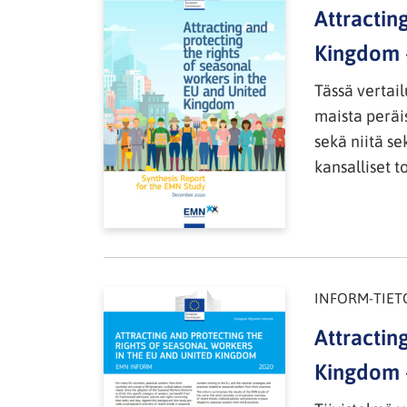
Attractin
Kingdom –
Tässä vertai
maista peräis
sekä niitä se
kansalliset 
INFORM-TIET
Attractin
Kingdom 