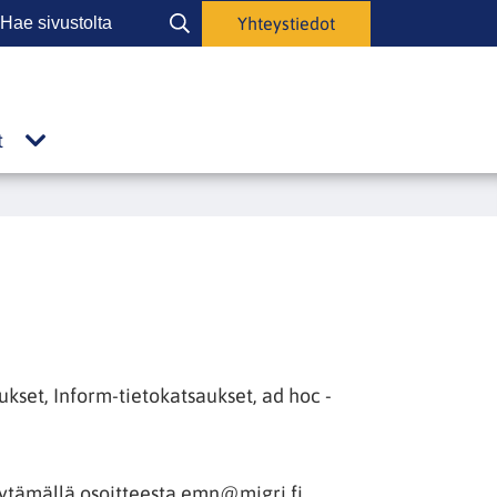
Hae
Yhteystiedot
Hae
ivustolta
sivustolta
t
Julkaisut
alasivut
kset, Inform-tietokatsaukset, ad hoc -
yytämällä osoitteesta emn@migri.fi.